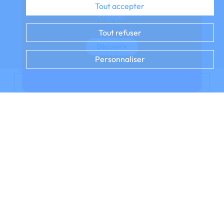
diagnostic et d’adapter la prise en
Tout accepter
charge.
Tout refuser
Découvrir
Personnaliser
LES TRAITEMENTS
ET SOINS
NON MÉDICAMENTEUX
Le traitement des maladies respiratoires
rares de l’enfant associe fréquemment des
thérapeutiques communes à différentes
maladies, et des traitements spécifiques de