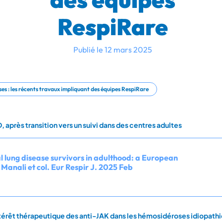
RespiRare
Publié le 12 mars 2025
ses : les récents travaux impliquant des équipes RespiRare
 après transition vers un suivi dans des centres adultes
al lung disease survivors in adulthood: a European
 Manali et col. Eur Respir J. 2025 Feb
ntérêt thérapeutique des anti-JAK dans les hémosidéroses idiopath