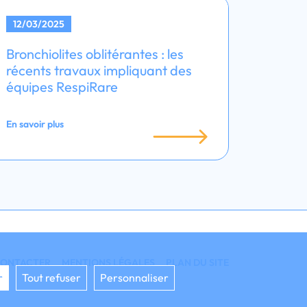
12/03/2025
Bronchiolites oblitérantes : les
récents travaux impliquant des
équipes RespiRare
En savoir plus
CONTACTER
MENTIONS LÉGALES
PLAN DU SITE
r
Tout refuser
Personnaliser