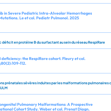
nib in Severe Pediatric Intra-Alveolar Hemorrhages
utations. Le et col. Pediatr Pulmonol. 2025
 déficit en protéine B du surfactant au sein du réseau RespiRare
 deficiency: the RespiRare cohort. Fleury et col.
;80(2):109-112.
s prénatales sévères induites par les malformations pulmonaires co
PULM
ongenital Pulmonary Malformations: A Prospective
tional Cohort Study. Weber et col. Prenat Diagn.