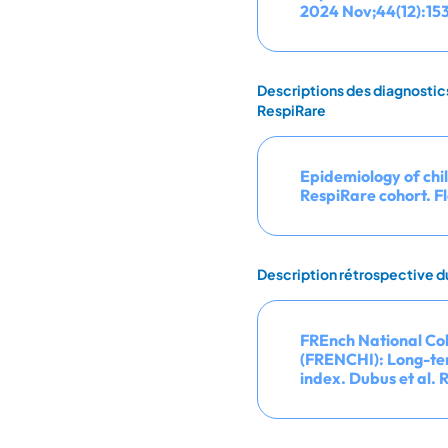
2024 Nov;44(12):15
Descriptions des diagnostics 
RespiRare
Epidemiology of chil
RespiRare cohort. Fl
Description rétrospective du
FREnch National Coh
(FRENCHI): Long-ter
index. Dubus et al.