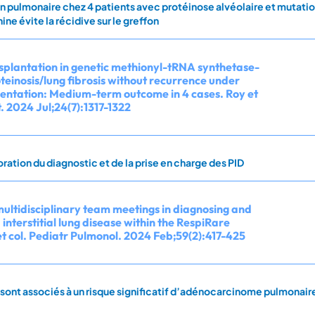
n pulmonaire chez 4 patients avec protéinose alvéolaire et mutatio
e évite la récidive sur le greffon
nsplantation in genetic methionyl-tRNA synthetase-
teinosis/lung fibrosis without recurrence under
ntation: Medium-term outcome in 4 cases. Roy et
. 2024 Jul;24(7):1317-1322
ration du diagnostic et de la prise en charge des PID
multidisciplinary team meetings in diagnosing and
nterstitial lung disease within the RespiRare
t col. Pediatr Pulmonol. 2024 Feb;59(2):417-425
sont associés à un risque significatif d’adénocarcinome pulmonaire 