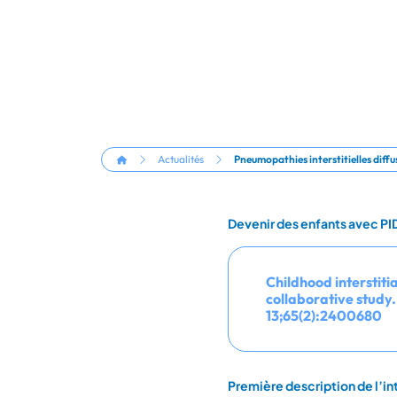
Actualités
Pneumopathies interstitielles diffu
Devenir des enfants avec PID,
Childhood interstiti
collaborative study.
13;65(2):2400680
Première description de l’i