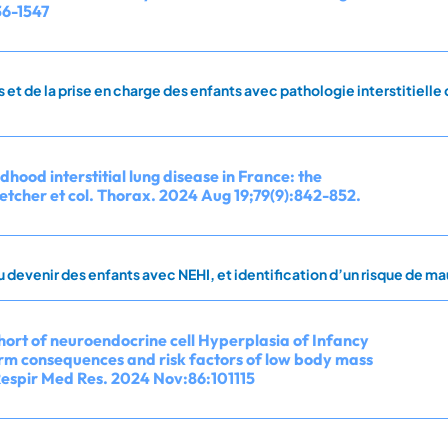
36-1547
et de la prise en charge des enfants avec pathologie interstitielle 
dhood interstitial lung disease in France: the
etcher et col. Thorax. 2024 Aug 19;79(9):842-852.
 devenir des enfants avec NEHI, et identification d’un risque de 
ort of neuroendocrine cell Hyperplasia of Infancy
m consequences and risk factors of low body mass
 Respir Med Res. 2024 Nov:86:101115