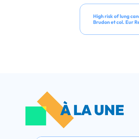
High risk of lung ca
Brudon et col. Eur 
À LA UNE