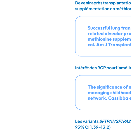
Devenir après transplantatio
supplémentation en méthionin
Successful lung tra
related alveolar pro
methionine suppleme
col. Am J Transplant
Intérêt des RCP pour l’amélio
The significance of 
managing childhood i
network. Cassibba e
Les variants
SFTPA1/SFTPA2
95% CI 1.39-13.2)