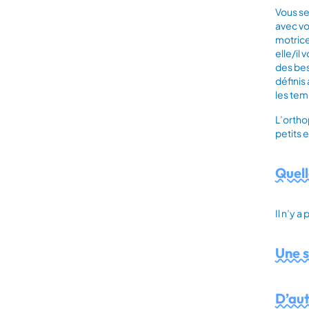
Vous se
avec vo
motrice
elle/il
des bes
définis
les tem
L’ortho
petits 
Quell
Il n’y 
Une s
D’aut