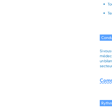
To
Te
Condu
Si vous
médecin
un bila
secteur
Comme
Rythm