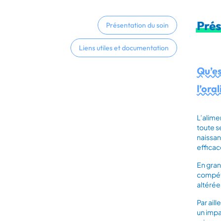
Prés
Présentation du soin
Liens utiles et documentation
Qu’es
l’oral
L’alime
toute s
naissan
efficace
En gran
compéte
altérée
Par aill
un impac