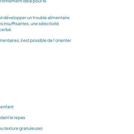
ironnement idéal pour le
eut développer un trouble alimentaire
s insuffisantes, une sélectivité
acerbé.
entaires, il est possible de l’orienter
l’enfant
dant le repas
ou texture granuleuse)