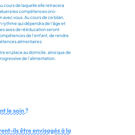
u cours de laquelle elle retracera
évaluera les compétences oro-
 avec vous. Au cours de ce bilan,
 un rythme qui dépendra de l’âge et
Les axes de rééducation seront
s compétences de l’enfant, de rendre
pétences alimentaires.
e en place au domicile, ainsi que de
progressive de l’alimentation.
t le soin ?
nt-ils être envisagés à la