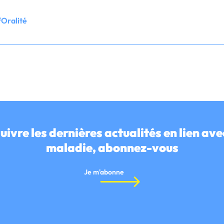
fOralité
uivre les dernières actualités en lien ave
maladie, abonnez-vous
Je m'abonne