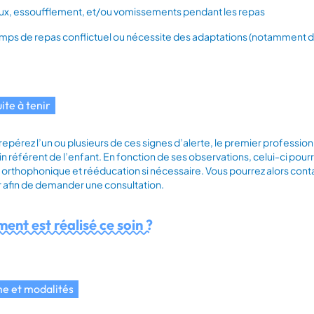
ux, essoufflement, et/ou vomissements pendant les repas
mps de repas conflictuel ou nécessite des adaptations (notamment di
ite à tenir
 repérez l’un ou plusieurs de ces signes d’alerte, le premier profession
 référent de l’enfant. En fonction de ses observations, celui-ci pourr
n orthophonique et rééducation si nécessaire. Vous pourrez alors cont
 afin de demander une consultation.
nt est réalisé ce soin ?
e et modalités