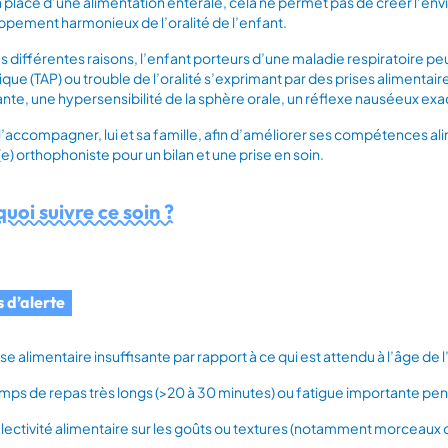
 place d’une alimentation entérale, cela ne permet pas de créer l’env
pement harmonieux de l’oralité de l’enfant.
s différentes raisons, l’enfant porteurs d’une maladie respiratoire p
ique (TAP) ou trouble de l’oralité s’exprimant par des prises alimentaire
nte, une hypersensibilité de la sphère orale, un réflexe nauséeux ex
 l’accompagner, lui et sa famille, afin d’améliorer ses compétences alim
(e) orthophoniste pour un bilan et une prise en soin.
uoi suivre ce soin ?
s d’alerte
ise alimentaire insuffisante par rapport à ce qui est attendu à l’âge de 
mps de repas très longs (>20 à 30 minutes) ou fatigue importante pen
lectivité alimentaire sur les goûts ou textures (notamment morceaux 