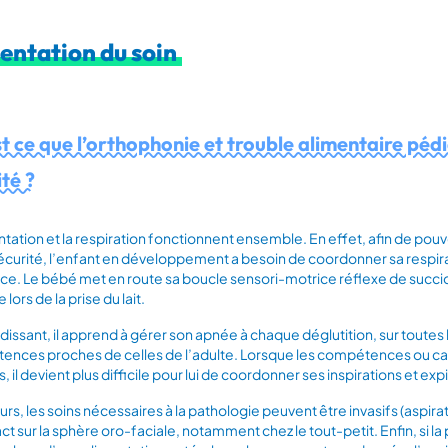
entation du soin
t ce que l’orthophonie et trouble alimentaire péd
ité ?
ntation et la respiration fonctionnent ensemble. En effet, afin de pou
écurité, l’enfant en développement a besoin de coordonner sa respirati
ce. Le bébé met en route sa boucle sensori-motrice réflexe de succio
 lors de la prise du lait.
dissant, il apprend à gérer son apnée à chaque déglutition, sur toutes l
nces proches de celles de l’adulte. Lorsque les compétences ou capa
s, il devient plus difficile pour lui de coordonner ses inspirations et e
eurs, les soins nécessaires à la pathologie peuvent être invasifs (aspirati
t sur la sphère oro-faciale, notamment chez le tout-petit. Enfin, si la p