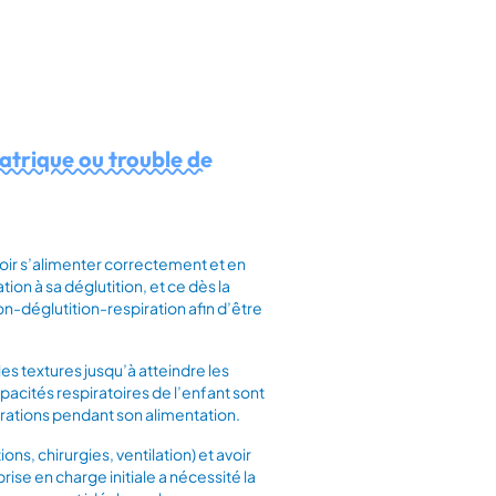
iatrique ou trouble de
voir s’alimenter correctement et en
on à sa déglutition, et ce dès la
n-déglutition-respiration afin d’être
es textures jusqu’à atteindre les
cités respiratoires de l’enfant sont
xpirations pendant son alimentation.
ons, chirurgies, ventilation) et avoir
rise en charge initiale a nécessité la