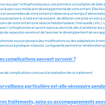
rez reçu par l’orthophoniste pour une première consultation de bilan a
us le parcours médical et développemental de votre enfant. Elle/il 
s et sensorielles de votre enfant et observera un temps d’alimentation
 vous proposera, si cela est nécessaire, de débuter une prise en soin à
oins de votre enfant (une séance hebdomadaire / mensuelle / etc.). 
 avec l’orthophoniste et seront repris au domicile afin d’améliorer le
ps de repas plus sereins et de favoriser le développement de ses ap
phoniste vous proposera des modifications ou des adaptations à mettr
exercices à pratiquer si besoin. La régularité permettra l’amélioration 
es complications peuvent survenir ?
a pas de complications connues à la réalisation de ce traitement.
urveillance particulière est-elle nécessaire pendan
res traitements, soins ou accompagnements peuve