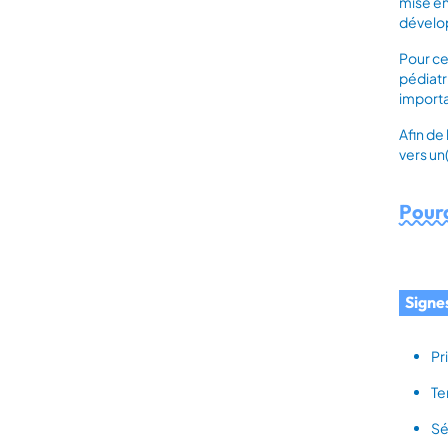
mise en
dévelop
Pour ce
pédiatr
importa
Afin de
vers un
Pourq
Signe
Pr
Te
Sé