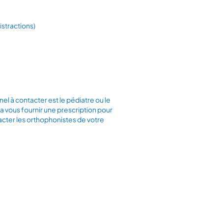
stractions)
nel à contacter est le pédiatre ou le
a vous fournir une prescription pour
acter les orthophonistes de votre