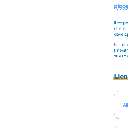
place
Il est 
diététi
dévelo
Par ail
kinésit
sujet de
Lien
Al